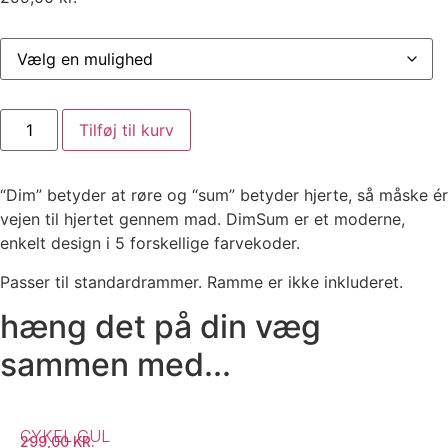
Dimsum
Tilføj til kurv
Rød/pink
antal
“Dim” betyder at røre og “sum” betyder hjerte, så måske ér
vejen til hjertet gennem mad. DimSum er et moderne,
enkelt design i 5 forskellige farvekoder.
Passer til standardrammer. Ramme er ikke inkluderet.
hæng det på din væg
sammen med...
CYKEL GUL
299,00
KR.