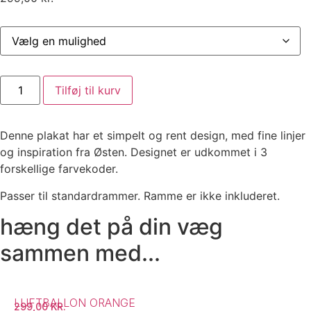
Vifter
Tilføj til kurv
Beige
antal
Denne plakat har et simpelt og rent design, med fine linjer
og inspiration fra Østen. Designet er udkommet i 3
forskellige farvekoder.
Passer til standardrammer. Ramme er ikke inkluderet.
hæng det på din væg
sammen med...
LUFTBALLON ORANGE
299,00
KR.