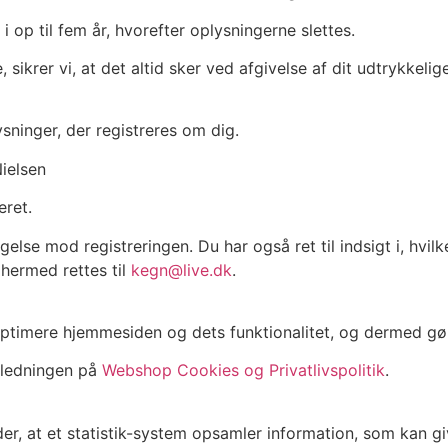
 op til fem år, hvorefter oplysningerne slettes.
ikrer vi, at det altid sker ved afgivelse af dit udtrykkeli
ysninger, der registreres om dig.
Nielsen
eret.
sigelse mod registreringen. Du har også ret til indsigt i, hvi
hermed rettes til
kegn@live.dk
.
 optimere hjemmesiden og dets funktionalitet, og dermed gø
ejledningen på
Webshop Cookies og Privatlivspolitik
.
tyder, at et statistik-system opsamler information, som kan g