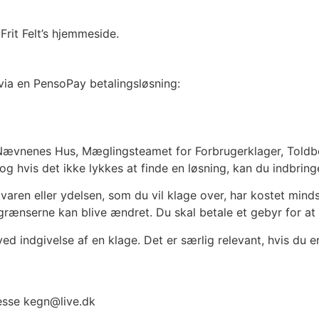
rit Felt’s hjemmeside.
ia en PensoPay betalingsløsning:
il Nævnenes Hus, Mæglingsteamet for Forbrugerklager, Told
og hvis det ikke lykkes at finde en løsning, kan du indbri
ren eller ydelsen, som du vil klage over, har kostet mindst 
ænserne kan blive ændret. Du skal betale et gebyr for at 
 indgivelse af en klage. Det er særlig relevant, hvis du e
resse kegn@live.dk